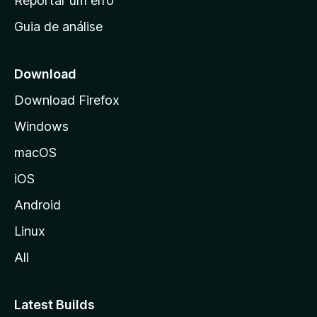
Reportar um erro
i
Guia de análise
c
i
a
Download
l
Download Firefox
d
Windows
a
M
macOS
o
iOS
z
i
Android
l
Linux
l
All
a
Latest Builds