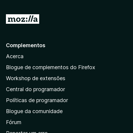
e
f
I
o
r
x
p
a
Complementos
r
Acerca
a
a
Blogue de complementos do Firefox
p
Workshop de extensões
á
Central do programador
g
i
Políticas de programador
n
Blogue da comunidade
a
i
Fórum
n