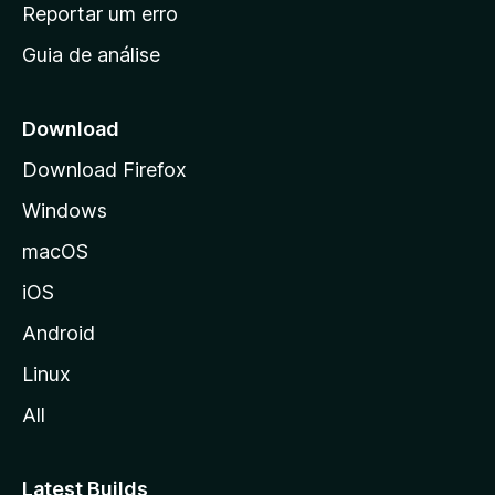
n
Reportar um erro
i
Guia de análise
c
i
a
Download
l
Download Firefox
d
Windows
a
M
macOS
o
iOS
z
i
Android
l
Linux
l
All
a
Latest Builds