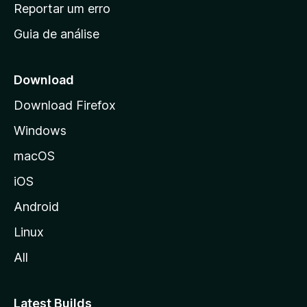
n
Reportar um erro
i
Guia de análise
c
i
a
Download
l
Download Firefox
d
Windows
a
M
macOS
o
iOS
z
i
Android
l
Linux
l
All
a
Latest Builds