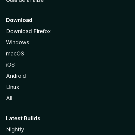
c
i
a
Download
l
Download Firefox
d
Windows
a
M
macOS
o
iOS
z
i
Android
l
Linux
l
All
a
Latest Builds
Nightly