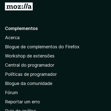
e
I
f
r
o
p
x
a
Complementos
r
Acerca
a
a
Blogue de complementos do Firefox
p
Workshop de extensões
á
Central do programador
g
i
Políticas de programador
n
Blogue da comunidade
a
i
Fórum
n
Reportar um erro
i
Guia de análise