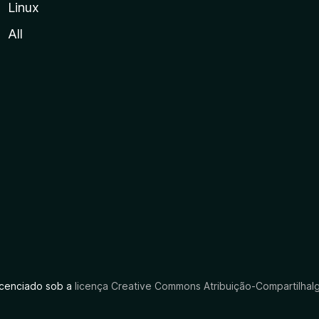
Linux
All
licenciado sob a
licença Creative Commons Atribuição-CompartilhaIg