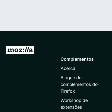
I
r
Complementos
p
Acerca
a
r
Blogue de
a
complementos do
a
Firefox
p
Workshop de
á
extensões
g