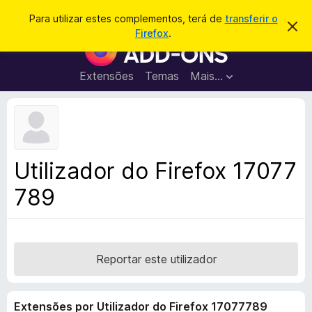
P
Iniciar sessão
Para utilizar estes complementos, terá de
transferir o
D
e
Firefox
.
e
C
s
s
o
c
q
a
m
Extensões
Temas
Mais…
u
r
p
t
i
a
l
s
r
e
e
a
s
m
r
t
e
e
Utilizador do Firefox 17077
a
n
v
789
t
i
s
o
o
s
d
o
Reportar este utilizador
F
i
Extensões por Utilizador do Firefox 17077789
r