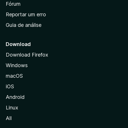
i
Fórum
d
a
n
Reportar um erro
i
Guia de análise
c
i
a
Download
l
Download Firefox
d
Windows
a
M
macOS
o
iOS
z
i
Android
l
Linux
l
All
a