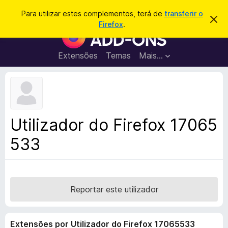
P
Iniciar sessão
Para utilizar estes complementos, terá de
transferir o
D
e
Firefox
.
e
C
s
s
o
c
q
a
m
Extensões
Temas
Mais…
u
r
p
t
i
a
l
s
r
e
e
a
s
m
r
t
e
e
Utilizador do Firefox 17065
a
n
v
533
t
i
s
o
o
s
d
o
Reportar este utilizador
F
i
Extensões por Utilizador do Firefox 17065533
r