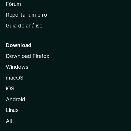
i
Fórum
d
a
n
Reportar um erro
i
Guia de análise
c
i
a
Download
l
Download Firefox
d
Windows
a
M
macOS
o
iOS
z
i
Android
l
Linux
l
All
a