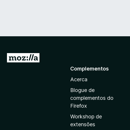
I
r
Complementos
p
Acerca
a
r
Blogue de
a
complementos do
a
Firefox
p
Workshop de
á
extensões
g