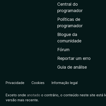
i
Central do
n
programador
a
Políticas de
i
programador
n
Blogue da
i
comunidade
c
i
Fórum
a
Reportar um erro
l
Guia de análise
d
a
M
Privacidade
Cookies
Informação legal
o
z
Exceto onde
anotado
o contrário, o conteúdo neste site está 
i
versão mais recente.