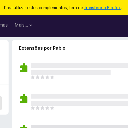
Para utilizar estes complementos, terá de
transferir o Firefox
.
mas
Mais…
Extensões por Pablo
N
ã
o
e
x
i
N
s
ã
t
o
e
e