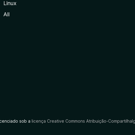
Linux
All
licenciado sob a
licença Creative Commons Atribuição-CompartilhaIg