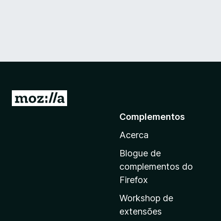
I
r
Complementos
p
Acerca
a
r
Blogue de
a
complementos do
a
Firefox
p
Workshop de
á
extensões
g