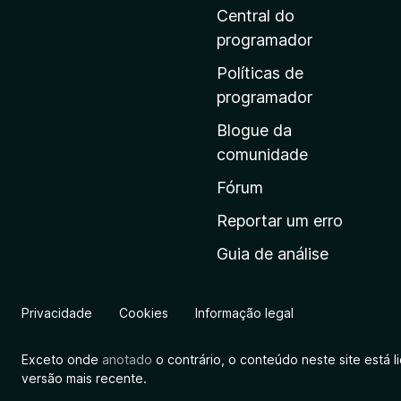
i
Central do
n
programador
a
Políticas de
i
programador
n
Blogue da
i
comunidade
c
i
Fórum
a
Reportar um erro
l
Guia de análise
d
a
M
Privacidade
Cookies
Informação legal
o
z
Exceto onde
anotado
o contrário, o conteúdo neste site está 
i
versão mais recente.