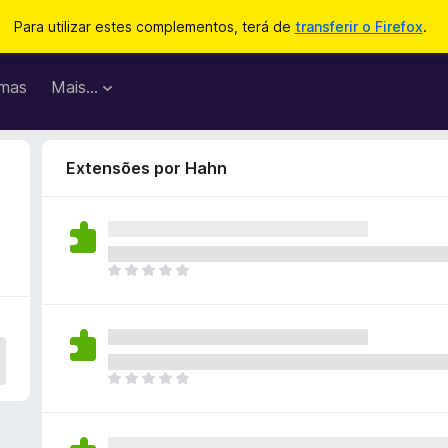
Para utilizar estes complementos, terá de
transferir o Firefox
.
mas
Mais…
Extensões por Hahn
N
ã
o
e
x
i
N
s
ã
t
o
e
e