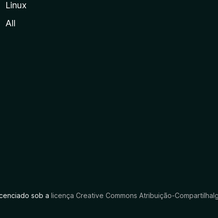
Linux
All
licenciado sob a
licença Creative Commons Atribuição-CompartilhaIg