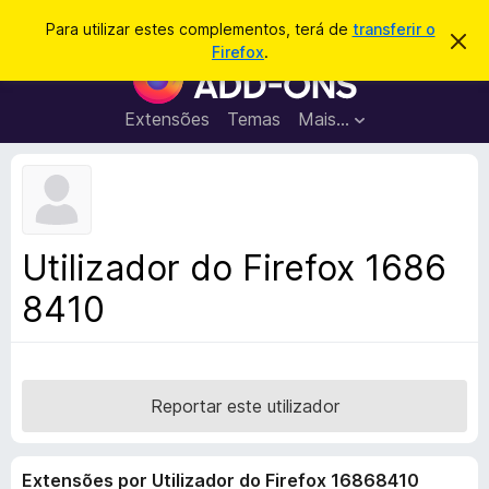
P
Iniciar sessão
Para utilizar estes complementos, terá de
transferir o
D
e
Firefox
.
e
C
s
s
o
c
q
a
m
Extensões
Temas
Mais…
u
r
p
t
i
a
l
s
r
e
e
a
s
m
r
t
e
e
Utilizador do Firefox 1686
a
n
v
8410
t
i
s
o
o
s
d
o
Reportar este utilizador
F
i
Extensões por Utilizador do Firefox 16868410
r