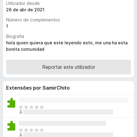
Utilizador desde
e
26 de abr de 2021
f
Número de complementos
o
1
x
Biografia
hola quien quiera que este leyendo esto, me una ha esta
bonita comunidad
Reportar este utilizador
Extensões por SamirChito
N
ã
o
e
N
x