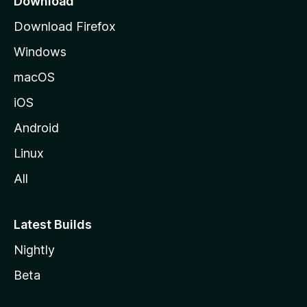
Download
l
Download Firefox
d
Windows
a
M
macOS
o
iOS
z
i
Android
l
Linux
l
All
a
Latest Builds
Nightly
Beta