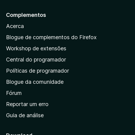
i
a
p
m
a
i
a
a
ç
Complementos
n
v
r
õ
d
a
Acerca
e
a
a
l
s
a
i
Blogue de complementos do Firefox
a
a
p
i
Workshop de extensões
ç
n
á
õ
d
Central do programador
g
e
a
s
i
Políticas de programador
a
n
i
Blogue da comunidade
a
n
i
Fórum
d
a
n
Reportar um erro
i
Guia de análise
c
i
a