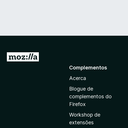
I
r
Complementos
p
Acerca
a
r
Blogue de
a
complementos do
a
Firefox
p
Workshop de
á
extensões
g