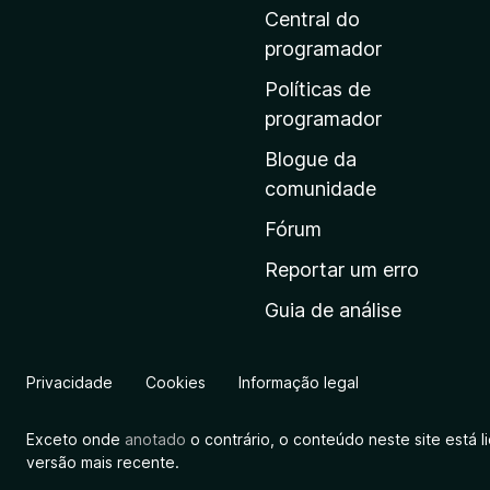
i
Central do
n
programador
a
Políticas de
i
programador
n
Blogue da
i
comunidade
c
i
Fórum
a
Reportar um erro
l
Guia de análise
d
a
M
Privacidade
Cookies
Informação legal
o
z
Exceto onde
anotado
o contrário, o conteúdo neste site está 
i
versão mais recente.