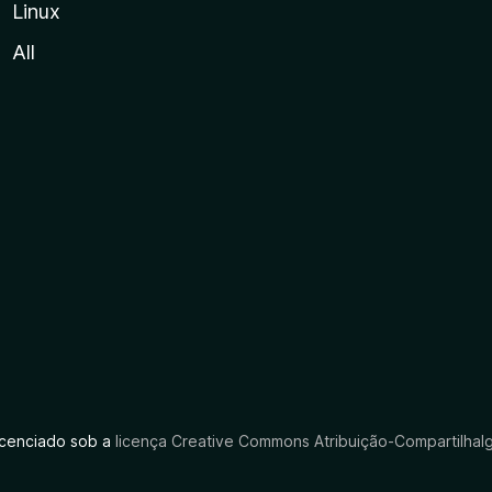
Linux
All
licenciado sob a
licença Creative Commons Atribuição-CompartilhaIg