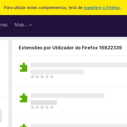
Para utilizar estes complementos, terá de
transferir o Firefox
.
mas
Mais…
Extensões por Utilizador do Firefox 16822339
N
ã
o
e
x
i
N
s
ã
t
o
e
e