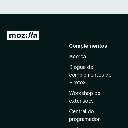
e
f
o
x
I
r
Complementos
p
Acerca
a
r
Blogue de
a
complementos do
a
Firefox
p
Workshop de
á
extensões
g
i
Central do
n
programador
a