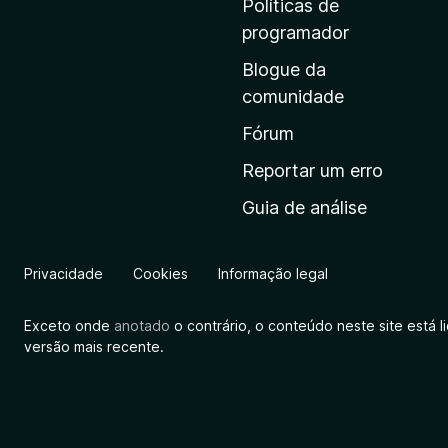
Políticas de
i
programador
n
Blogue da
i
comunidade
c
i
Fórum
a
Reportar um erro
l
Guia de análise
d
a
M
Privacidade
Cookies
Informação legal
o
z
Exceto onde
anotado
o contrário, o conteúdo neste site está 
i
versão mais recente.
l
l
a