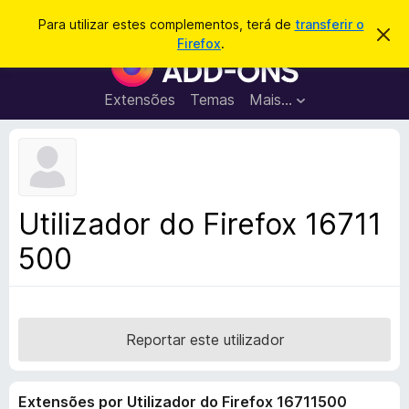
P
Iniciar sessão
Para utilizar estes complementos, terá de
transferir o
D
e
Firefox
.
e
C
s
s
o
c
q
a
m
Extensões
Temas
Mais…
u
r
p
t
i
a
l
s
r
e
e
a
s
m
r
t
e
e
Utilizador do Firefox 16711
a
n
v
500
t
i
s
o
o
s
d
o
Reportar este utilizador
F
i
Extensões por Utilizador do Firefox 16711500
r