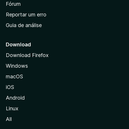
i
Fórum
d
a
n
Reportar um erro
i
Guia de análise
c
i
a
Download
l
Download Firefox
d
Windows
a
M
macOS
o
iOS
z
i
Android
l
Linux
l
All
a