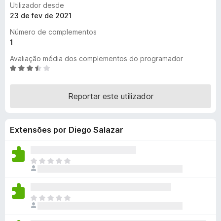
Utilizador desde
e
23 de fev de 2021
f
Número de complementos
o
1
x
Avaliação média dos complementos do programador
A
v
a
Reportar este utilizador
l
i
a
Extensões por Diego Salazar
d
o
e
m
N
3
ã
,
o
5
e
N
d
x
ã
e
i
o