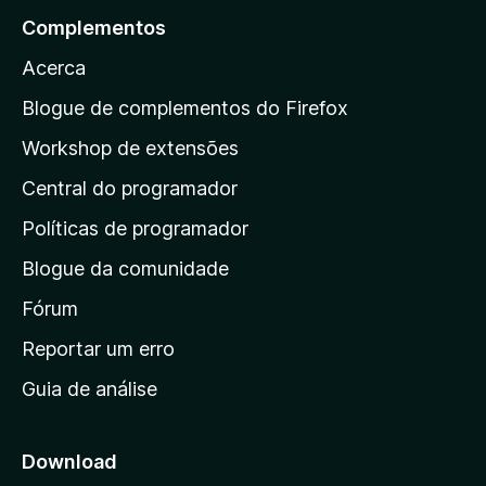
i
a
a
ç
Complementos
n
v
r
õ
d
a
Acerca
e
a
a
l
s
a
i
Blogue de complementos do Firefox
a
a
p
i
Workshop de extensões
ç
n
á
õ
d
Central do programador
g
e
a
s
i
Políticas de programador
a
n
i
Blogue da comunidade
a
n
i
Fórum
d
a
n
Reportar um erro
i
Guia de análise
c
i
a
Download
l