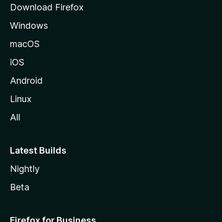
Download Firefox
d
Windows
a
M
macOS
o
iOS
z
i
Android
l
Linux
l
All
a
Latest Builds
Nightly
Beta
Firefox for Business