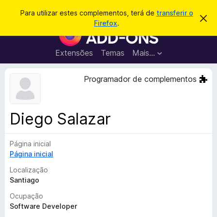
P
Iniciar sessão
Para utilizar estes complementos, terá de
transferir o
D
e
Firefox
.
e
C
s
s
o
c
q
a
m
Extensões
Temas
Mais…
u
r
p
t
i
a
l
Programador de complementos
s
r
e
e
a
s
m
r
t
e
e
Diego Salazar
a
n
v
t
i
s
Página inicial
o
o
Página inicial
s
d
Localização
o
Santiago
F
Ocupação
i
Software Developer
r