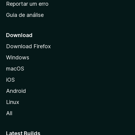
n
Reportar um erro
i
Guia de análise
c
i
a
Download
l
Download Firefox
d
Windows
a
M
macOS
o
iOS
z
i
Android
l
Linux
l
All
a
Latest Builds