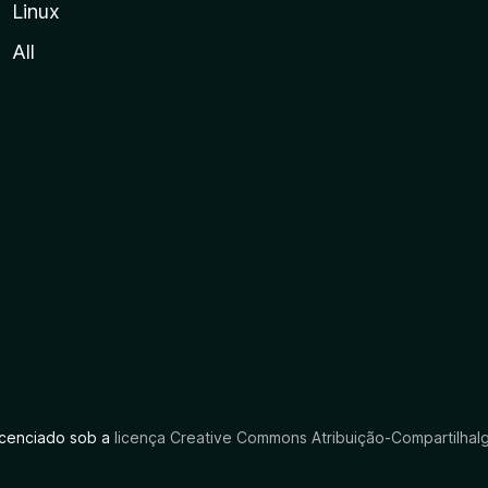
Linux
All
licenciado sob a
licença Creative Commons Atribuição-CompartilhaIg