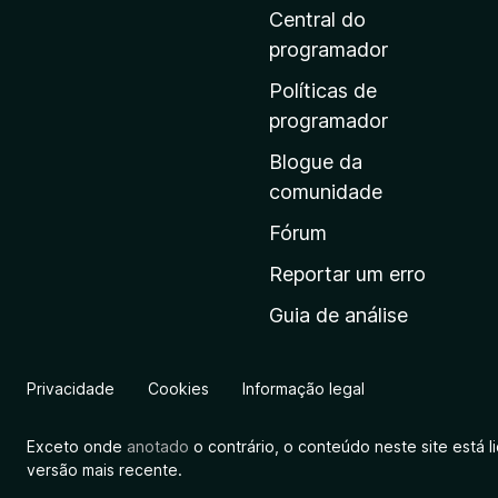
i
Central do
n
programador
a
Políticas de
i
programador
n
Blogue da
i
comunidade
c
i
Fórum
a
Reportar um erro
l
Guia de análise
d
a
M
Privacidade
Cookies
Informação legal
o
z
Exceto onde
anotado
o contrário, o conteúdo neste site está 
i
versão mais recente.