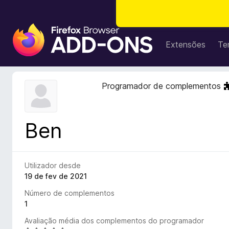
C
o
Extensões
Te
m
p
l
Programador de complementos
e
m
e
Ben
n
t
o
s
Utilizador desde
d
19 de fev de 2021
o
Número de complementos
F
1
i
Avaliação média dos complementos do programador
r