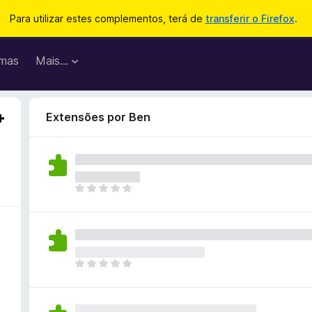
Para utilizar estes complementos, terá de
transferir o Firefox
.
mas
Mais…
Extensões por Ben
N
ã
o
e
x
i
N
s
ã
t
o
e
e