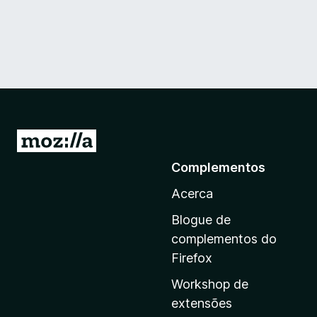
I
r
Complementos
p
Acerca
a
r
Blogue de
a
complementos do
a
Firefox
p
Workshop de
á
extensões
g