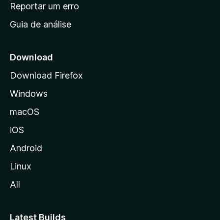
n
Reportar um erro
i
Guia de análise
c
i
a
Download
l
Download Firefox
d
Windows
a
M
macOS
o
iOS
z
i
Android
l
Linux
l
All
a
Latest Builds