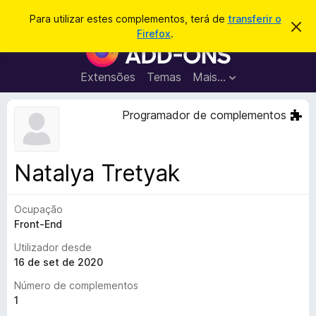
P
Iniciar sessão
Para utilizar estes complementos, terá de
transferir o
D
e
Firefox
.
e
C
s
s
o
c
q
a
m
Extensões
Temas
Mais…
u
r
p
t
i
a
l
Programador de complementos
s
r
e
e
a
s
m
r
t
e
e
Natalya Tretyak
a
n
v
t
i
s
Ocupação
o
o
Front-End
s
d
Utilizador desde
o
16 de set de 2020
F
Número de complementos
i
1
r