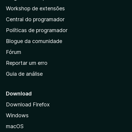
a
p
i
Workshop de extensões
ç
n
á
õ
d
Central do programador
g
e
a
s
i
Políticas de programador
a
n
i
Blogue da comunidade
a
n
i
Fórum
d
a
n
Reportar um erro
i
Guia de análise
c
i
a
Download
l
Download Firefox
d
Windows
a
M
macOS
o