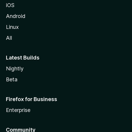
iOS
z
i
Android
l
Linux
l
All
a
Latest Builds
Nightly
Beta
Firefox for Business
Enterprise
Community