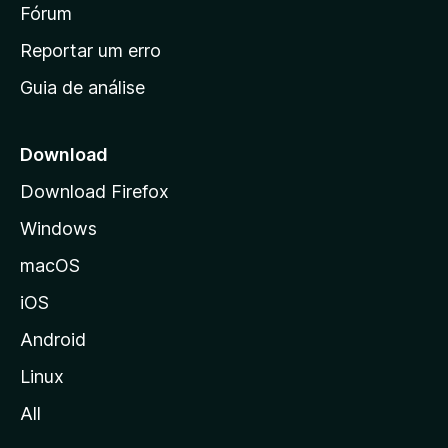
i
Fórum
d
a
n
Reportar um erro
i
Guia de análise
c
i
a
Download
l
Download Firefox
d
Windows
a
M
macOS
o
iOS
z
i
Android
l
Linux
l
All
a