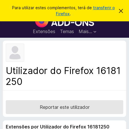
P
Iniciar sessão
Para utilizar estes complementos, terá de
transferir o
D
e
Firefox
.
e
C
s
s
o
c
q
a
m
Extensões
Temas
Mais…
u
r
p
t
i
a
l
s
r
e
e
a
s
m
r
t
e
e
Utilizador do Firefox 16181
a
n
v
250
t
i
s
o
o
s
d
o
Reportar este utilizador
F
i
Extensões por Utilizador do Firefox 16181250
r