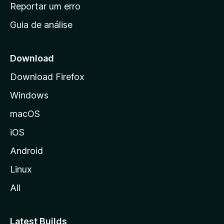
n
Reportar um erro
i
Guia de análise
c
i
a
Download
l
Download Firefox
d
Windows
a
M
macOS
o
iOS
z
i
Android
l
Linux
l
All
a
Latest Builds