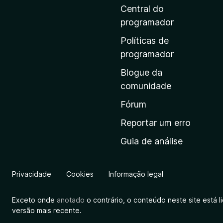
i
Central do
n
programador
a
Políticas de
i
programador
n
Blogue da
i
comunidade
c
i
Fórum
a
Reportar um erro
l
Guia de análise
d
a
M
Privacidade
Cookies
Informação legal
o
z
Exceto onde
anotado
o contrário, o conteúdo neste site está 
i
versão mais recente.