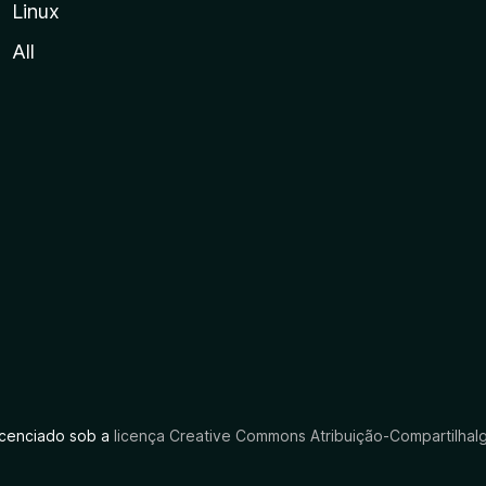
Linux
All
licenciado sob a
licença Creative Commons Atribuição-CompartilhaIg