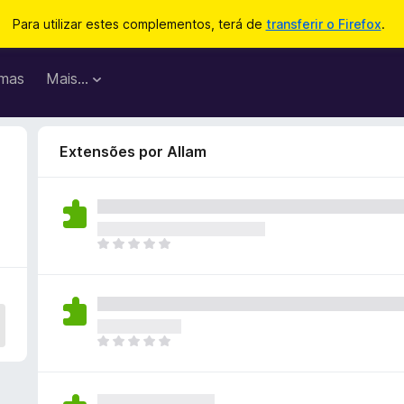
Para utilizar estes complementos, terá de
transferir o Firefox
.
mas
Mais…
Extensões por Allam
N
ã
o
e
x
i
N
s
ã
t
o
e
e