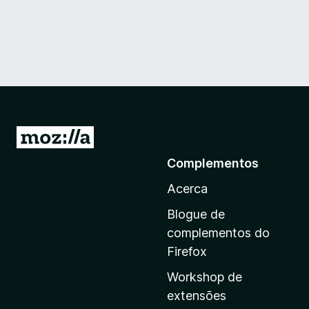
I
r
Complementos
p
Acerca
a
r
Blogue de
a
complementos do
a
Firefox
p
Workshop de
á
extensões
g