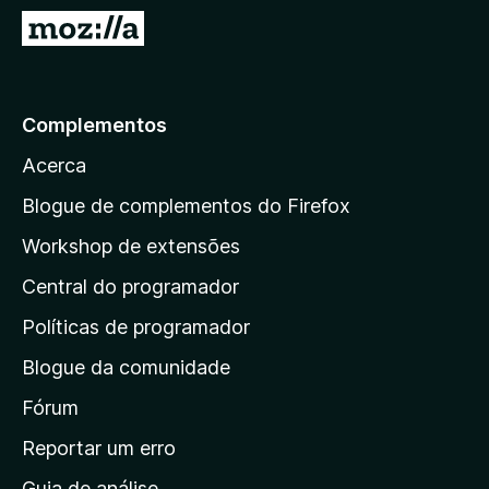
e
I
f
r
o
p
x
a
Complementos
r
Acerca
a
a
Blogue de complementos do Firefox
p
Workshop de extensões
á
Central do programador
g
i
Políticas de programador
n
Blogue da comunidade
a
i
Fórum
n
Reportar um erro
i
Guia de análise