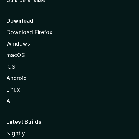
c
i
a
Download
l
Download Firefox
d
Windows
a
M
macOS
o
iOS
z
i
Android
l
Linux
l
All
a
Latest Builds
Nightly