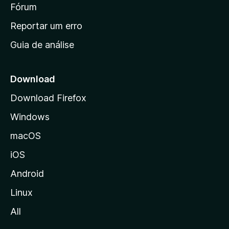
i
Fórum
d
a
n
Reportar um erro
i
Guia de análise
c
i
a
Download
l
Download Firefox
d
Windows
a
M
macOS
o
iOS
z
i
Android
l
Linux
l
All
a