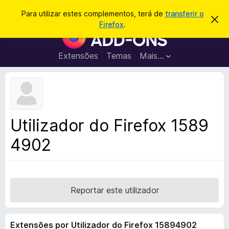
P
Iniciar sessão
Para utilizar estes complementos, terá de
transferir o
D
e
Firefox
.
e
C
s
s
o
c
q
a
m
Extensões
Temas
Mais…
u
r
p
t
i
a
l
s
r
e
e
a
s
m
r
t
e
e
Utilizador do Firefox 1589
a
n
v
4902
t
i
s
o
o
s
d
o
Reportar este utilizador
F
i
Extensões por Utilizador do Firefox 15894902
r