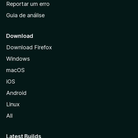
n
Reportar um erro
i
Guia de análise
c
i
a
Download
l
Download Firefox
d
Windows
a
M
macOS
o
iOS
z
i
Android
l
Linux
l
All
a
Latest Builds