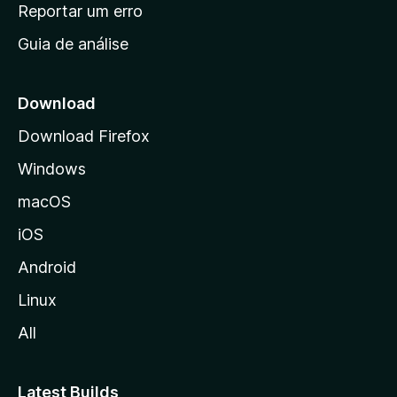
n
Reportar um erro
i
Guia de análise
c
i
a
Download
l
Download Firefox
d
Windows
a
M
macOS
o
iOS
z
i
Android
l
Linux
l
All
a
Latest Builds