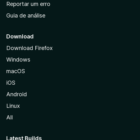
n
Reportar um erro
i
Guia de análise
c
i
a
Download
l
Download Firefox
d
Windows
a
M
macOS
o
iOS
z
i
Android
l
Linux
l
All
a
Latest Builds