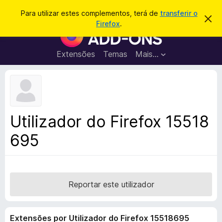
P
Iniciar sessão
Para utilizar estes complementos, terá de
transferir o
D
e
Firefox
.
e
C
s
s
o
c
q
a
m
Extensões
Temas
Mais…
u
r
p
t
i
a
l
s
r
e
e
a
s
m
r
t
e
e
Utilizador do Firefox 15518
a
n
v
695
t
i
s
o
o
s
d
o
Reportar este utilizador
F
i
Extensões por Utilizador do Firefox 15518695
r