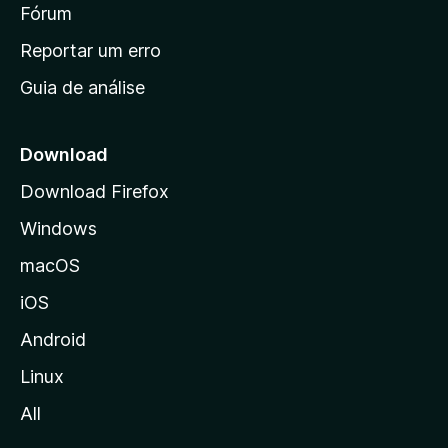
i
Fórum
d
a
n
Reportar um erro
i
Guia de análise
c
i
a
Download
l
Download Firefox
d
Windows
a
M
macOS
o
iOS
z
i
Android
l
Linux
l
All
a