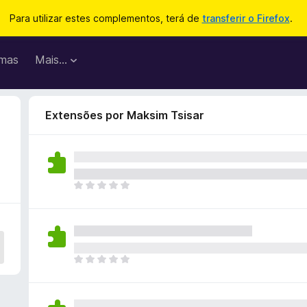
Para utilizar estes complementos, terá de
transferir o Firefox
.
mas
Mais…
Extensões por Maksim Tsisar
N
ã
o
e
x
i
N
s
ã
t
o
e
e