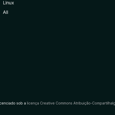
Linux
All
licenciado sob a
licença Creative Commons Atribuição-CompartilhaIg