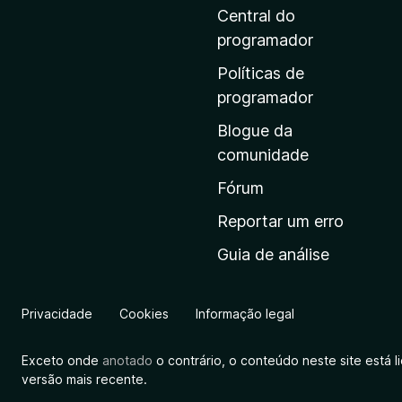
i
Central do
n
programador
a
Políticas de
i
programador
n
Blogue da
i
comunidade
c
i
Fórum
a
Reportar um erro
l
Guia de análise
d
a
M
Privacidade
Cookies
Informação legal
o
z
Exceto onde
anotado
o contrário, o conteúdo neste site está 
i
versão mais recente.