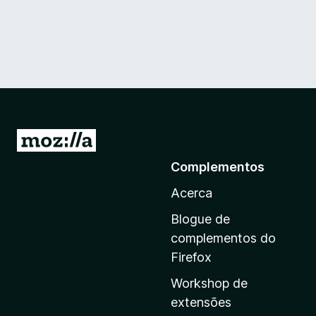
I
r
Complementos
p
Acerca
a
r
Blogue de
a
complementos do
a
Firefox
p
Workshop de
á
extensões
g