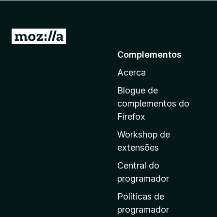
e
f
o
I
x
r
Complementos
p
Acerca
a
r
Blogue de
a
complementos do
a
Firefox
p
Workshop de
á
extensões
g
i
Central do
n
programador
a
Políticas de
i
programador