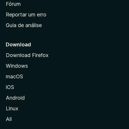
i
Fórum
d
a
n
Reportar um erro
i
Guia de análise
c
i
a
Download
l
Download Firefox
d
Windows
a
M
macOS
o
iOS
z
i
Android
l
Linux
l
All
a