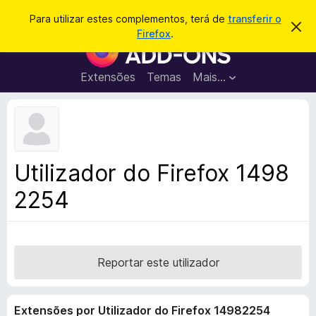
P
Iniciar sessão
Para utilizar estes complementos, terá de
transferir o
D
e
Firefox
.
e
C
s
s
o
c
q
a
m
Extensões
Temas
Mais…
u
r
p
t
i
a
l
s
r
e
e
a
s
m
r
t
e
e
Utilizador do Firefox 1498
a
n
v
2254
t
i
s
o
o
s
d
o
Reportar este utilizador
F
i
Extensões por Utilizador do Firefox 14982254
r