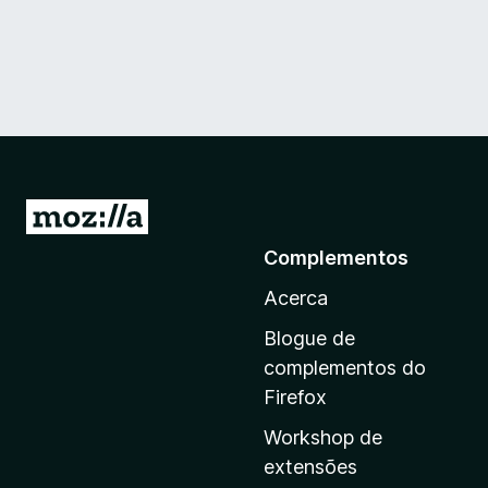
I
r
Complementos
p
Acerca
a
r
Blogue de
a
complementos do
a
Firefox
p
Workshop de
á
extensões
g