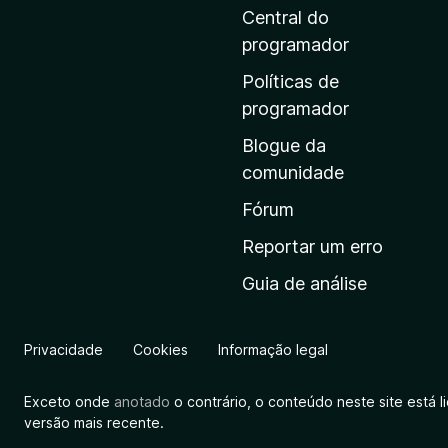
i
Central do
n
programador
a
Políticas de
i
programador
n
Blogue da
i
comunidade
c
i
Fórum
a
Reportar um erro
l
Guia de análise
d
a
M
Privacidade
Cookies
Informação legal
o
z
Exceto onde
anotado
o contrário, o conteúdo neste site está 
i
versão mais recente.