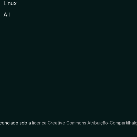
Linux
All
licenciado sob a
licença Creative Commons Atribuição-CompartilhaIg