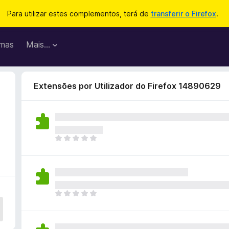
Para utilizar estes complementos, terá de
transferir o Firefox
.
mas
Mais…
Extensões por Utilizador do Firefox 14890629
N
ã
o
e
x
i
N
s
ã
t
o
e
e