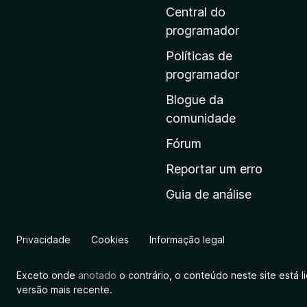
i
Central do
n
programador
a
Políticas de
i
programador
n
Blogue da
i
comunidade
c
i
Fórum
a
Reportar um erro
l
Guia de análise
d
a
M
Privacidade
Cookies
Informação legal
o
z
Exceto onde
anotado
o contrário, o conteúdo neste site está 
i
versão mais recente.