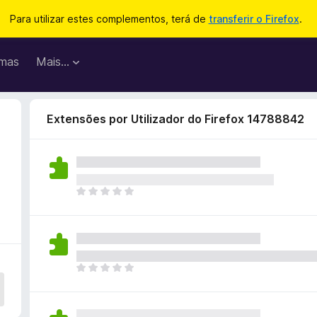
Para utilizar estes complementos, terá de
transferir o Firefox
.
mas
Mais…
Extensões por Utilizador do Firefox 14788842
N
ã
o
e
x
i
N
s
ã
t
o
e
e