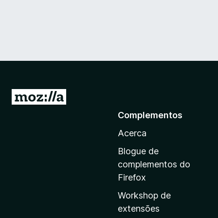
I
r
Complementos
p
Acerca
a
r
Blogue de
a
complementos do
a
Firefox
p
Workshop de
á
extensões
g