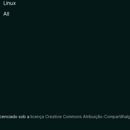
Linux
All
licenciado sob a
licença Creative Commons Atribuição-CompartilhaIg