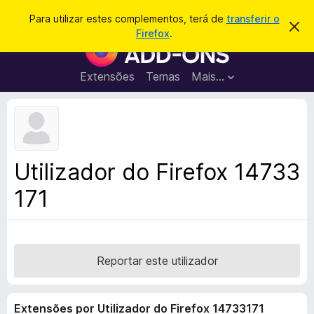
P
Iniciar sessão
Para utilizar estes complementos, terá de
transferir o
D
e
Firefox
.
e
C
s
s
o
c
q
a
m
Extensões
Temas
Mais…
u
r
p
t
i
a
l
s
r
e
e
a
s
m
r
t
e
e
Utilizador do Firefox 14733
a
n
v
171
t
i
s
o
o
s
d
o
Reportar este utilizador
F
i
Extensões por Utilizador do Firefox 14733171
r