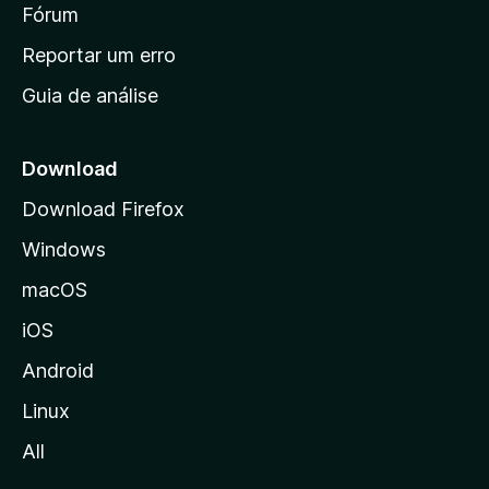
i
Fórum
d
a
n
Reportar um erro
i
Guia de análise
c
i
a
Download
l
Download Firefox
d
Windows
a
M
macOS
o
iOS
z
i
Android
l
Linux
l
All
a