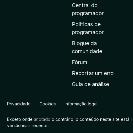
i
Central do
n
programador
a
Políticas de
i
programador
n
Blogue da
i
comunidade
c
i
Fórum
a
Reportar um erro
l
Guia de análise
d
a
M
Privacidade
Cookies
Informação legal
o
z
Exceto onde
anotado
o contrário, o conteúdo neste site está 
i
versão mais recente.