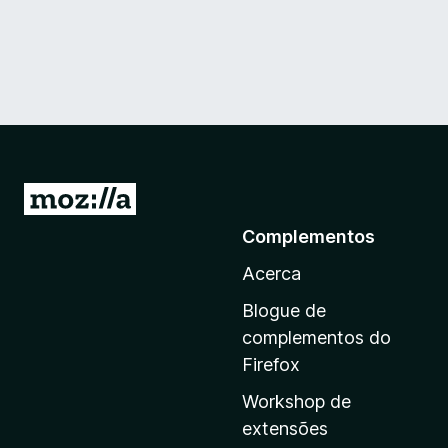
I
r
Complementos
p
Acerca
a
r
Blogue de
a
complementos do
a
Firefox
p
Workshop de
á
extensões
g