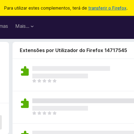
Para utilizar estes complementos, terá de
transferir o Firefox
.
mas
Mais…
Extensões por Utilizador do Firefox 14717545
N
ã
o
e
x
i
N
s
ã
t
o
e
e