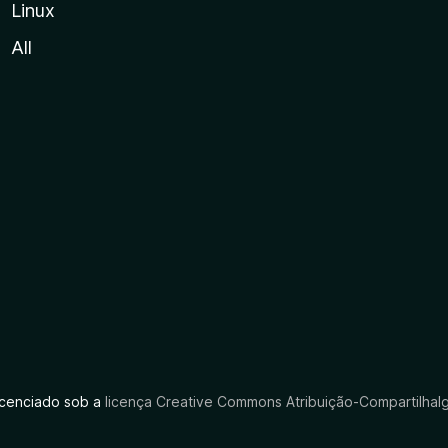
Linux
All
licenciado sob a
licença Creative Commons Atribuição-CompartilhaIg