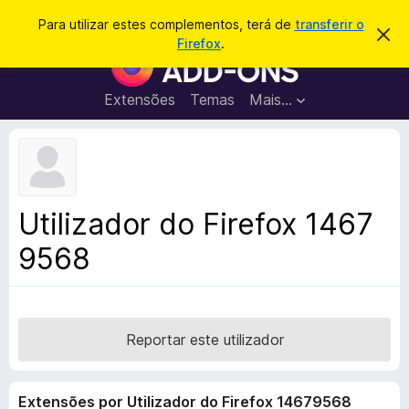
P
Iniciar sessão
Para utilizar estes complementos, terá de
transferir o
D
e
Firefox
.
e
C
s
s
o
c
q
a
m
Extensões
Temas
Mais…
u
r
p
t
i
a
l
s
r
e
e
a
s
m
r
t
e
e
Utilizador do Firefox 1467
a
n
v
9568
t
i
s
o
o
s
d
o
Reportar este utilizador
F
i
Extensões por Utilizador do Firefox 14679568
r