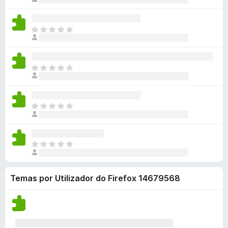
e
ã
s
a
i
ç
m
o
a
l
s
õ
a
e
i
i
t
N
e
v
x
n
a
e
ã
s
a
i
d
ç
m
o
a
l
s
a
õ
a
e
i
i
t
N
e
v
x
n
a
e
ã
s
a
i
d
ç
m
o
a
l
s
a
õ
a
e
i
i
t
N
e
v
x
n
a
e
ã
s
a
i
d
ç
m
o
a
l
s
a
õ
a
e
i
i
t
N
e
v
x
n
a
e
ã
s
a
i
d
ç
m
o
a
l
s
a
õ
a
Temas por Utilizador do Firefox 14679568
e
i
i
t
e
v
x
n
a
e
s
a
i
d
ç
m
a
l
s
a
õ
a
i
i
t
e
v
n