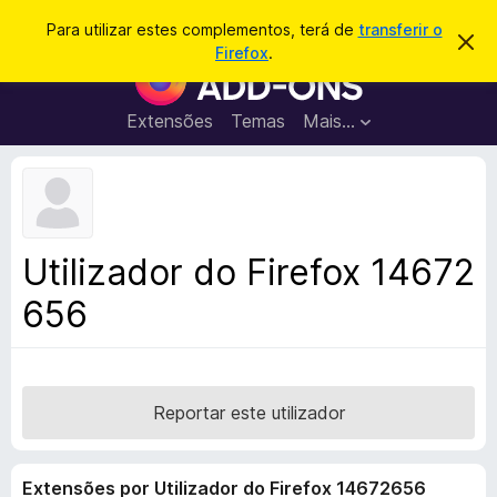
P
Iniciar sessão
Para utilizar estes complementos, terá de
transferir o
D
e
Firefox
.
e
C
s
s
o
c
q
a
m
Extensões
Temas
Mais…
u
r
p
t
i
a
l
s
r
e
e
a
s
m
r
t
e
e
Utilizador do Firefox 14672
a
n
v
656
t
i
s
o
o
s
d
o
Reportar este utilizador
F
i
Extensões por Utilizador do Firefox 14672656
r