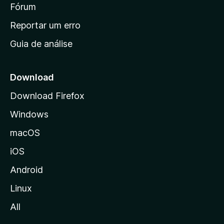
i
Fórum
d
a
n
Reportar um erro
i
Guia de análise
c
i
a
Download
l
Download Firefox
d
Windows
a
M
macOS
o
iOS
z
i
Android
l
Linux
l
All
a