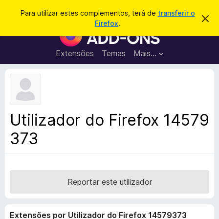
P
Iniciar sessão
Para utilizar estes complementos, terá de
transferir o
D
e
Firefox
.
e
C
s
s
o
c
q
a
m
Extensões
Temas
Mais…
u
r
p
t
i
a
l
s
r
e
e
a
s
m
r
t
e
e
Utilizador do Firefox 14579
a
n
v
373
t
i
s
o
o
s
d
o
Reportar este utilizador
F
i
Extensões por Utilizador do Firefox 14579373
r