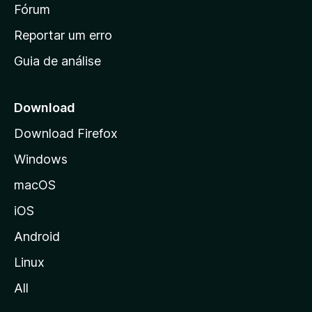
i
Fórum
d
a
n
Reportar um erro
i
Guia de análise
c
i
a
Download
l
Download Firefox
d
Windows
a
M
macOS
o
iOS
z
i
Android
l
Linux
l
All
a