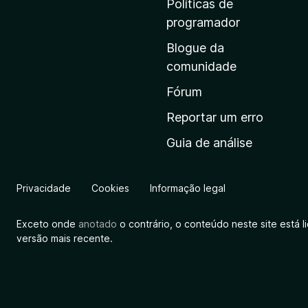
Políticas de
i
programador
n
Blogue da
i
comunidade
c
i
Fórum
a
Reportar um erro
l
Guia de análise
d
a
M
Privacidade
Cookies
Informação legal
o
z
Exceto onde
anotado
o contrário, o conteúdo neste site está 
i
versão mais recente.
l
l
a