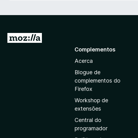
e
f
o
x
I
r
Complementos
p
Acerca
a
r
Blogue de
a
complementos do
a
Firefox
p
Workshop de
á
extensões
g
i
Central do
n
programador
a