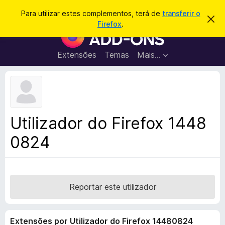
P
Iniciar sessão
Para utilizar estes complementos, terá de
transferir o
D
e
Firefox
.
e
C
s
s
o
c
q
a
m
Extensões
Temas
Mais…
u
r
p
t
i
a
l
s
r
e
e
a
s
m
r
t
e
e
Utilizador do Firefox 1448
a
n
v
0824
t
i
s
o
o
s
d
o
Reportar este utilizador
F
i
Extensões por Utilizador do Firefox 14480824
r