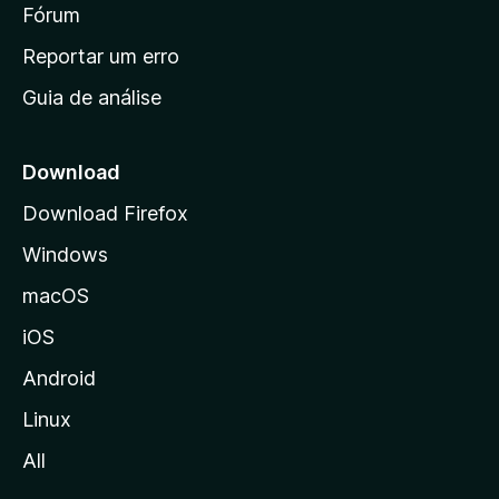
i
Fórum
d
a
n
Reportar um erro
i
Guia de análise
c
i
a
Download
l
Download Firefox
d
Windows
a
M
macOS
o
iOS
z
i
Android
l
Linux
l
All
a