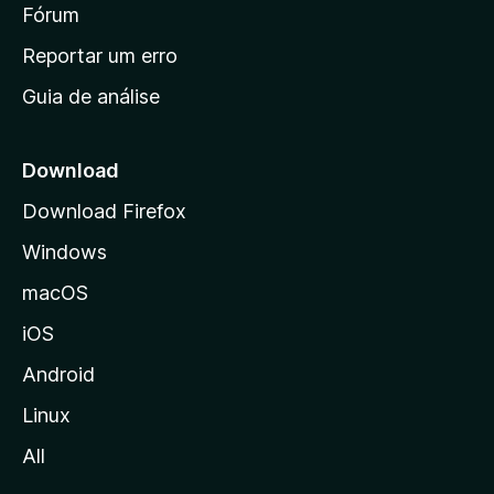
i
Fórum
d
a
n
Reportar um erro
i
Guia de análise
c
i
a
Download
l
Download Firefox
d
Windows
a
M
macOS
o
iOS
z
i
Android
l
Linux
l
All
a