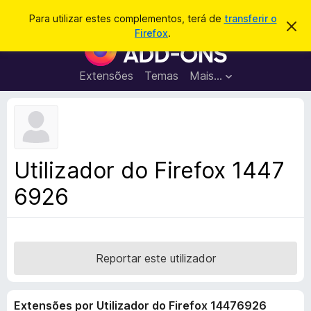
P
Iniciar sessão
Para utilizar estes complementos, terá de
transferir o
D
e
Firefox
.
e
C
s
s
o
c
q
a
m
Extensões
Temas
Mais…
u
r
p
t
i
a
l
s
r
e
e
a
s
m
r
t
e
e
Utilizador do Firefox 1447
a
n
v
6926
t
i
s
o
o
s
d
o
Reportar este utilizador
F
i
Extensões por Utilizador do Firefox 14476926
r