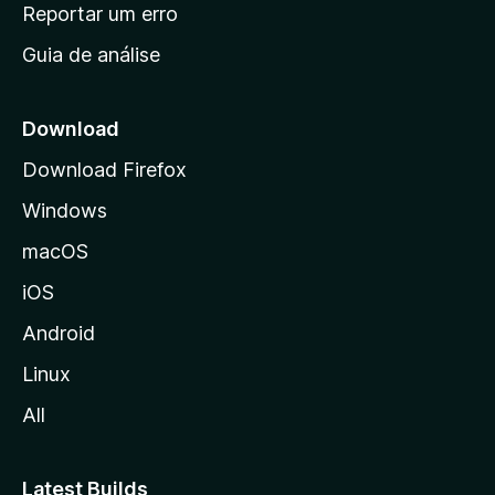
n
Reportar um erro
i
Guia de análise
c
i
a
Download
l
Download Firefox
d
Windows
a
M
macOS
o
iOS
z
i
Android
l
Linux
l
All
a
Latest Builds