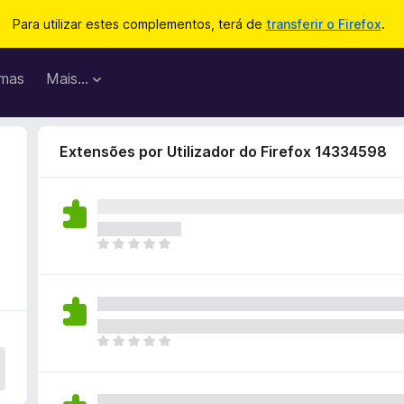
Para utilizar estes complementos, terá de
transferir o Firefox
.
mas
Mais…
Extensões por Utilizador do Firefox 14334598
N
ã
o
e
x
i
N
s
ã
t
o
e
e