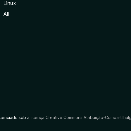
Linux
All
licenciado sob a
licença Creative Commons Atribuição-CompartilhaIg