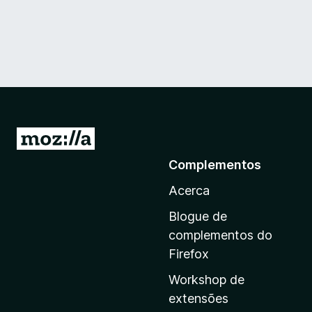
I
r
Complementos
p
Acerca
a
r
Blogue de
a
complementos do
a
Firefox
p
Workshop de
á
extensões
g