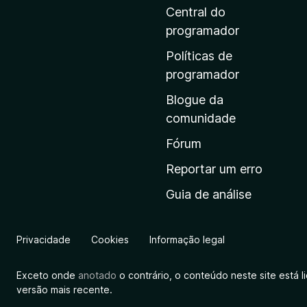
i
Central do
n
programador
a
Políticas de
i
programador
n
Blogue da
i
comunidade
c
i
Fórum
a
Reportar um erro
l
Guia de análise
d
a
M
Privacidade
Cookies
Informação legal
o
z
Exceto onde
anotado
o contrário, o conteúdo neste site está 
i
versão mais recente.