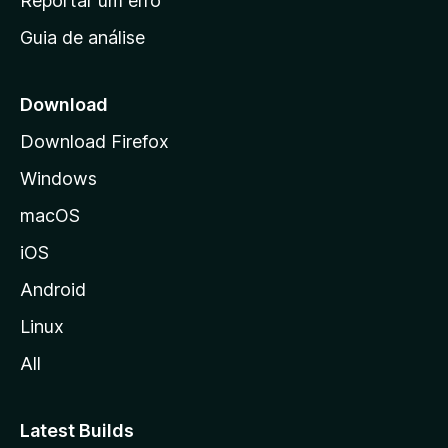
Reportar um erro
i
Guia de análise
c
i
a
Download
l
Download Firefox
d
Windows
a
M
macOS
o
iOS
z
i
Android
l
Linux
l
All
a
Latest Builds