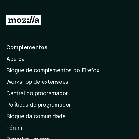
e
f
I
o
r
x
p
a
Complementos
r
Acerca
a
a
Blogue de complementos do Firefox
p
Workshop de extensões
á
Central do programador
g
i
Políticas de programador
n
Blogue da comunidade
a
i
Fórum
n