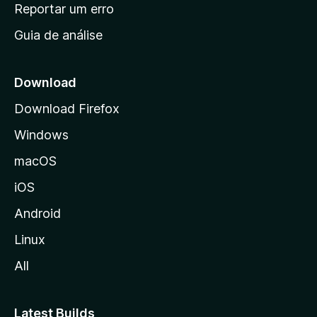
n
Reportar um erro
i
Guia de análise
c
i
a
Download
l
Download Firefox
d
Windows
a
M
macOS
o
iOS
z
i
Android
l
Linux
l
All
a
Latest Builds