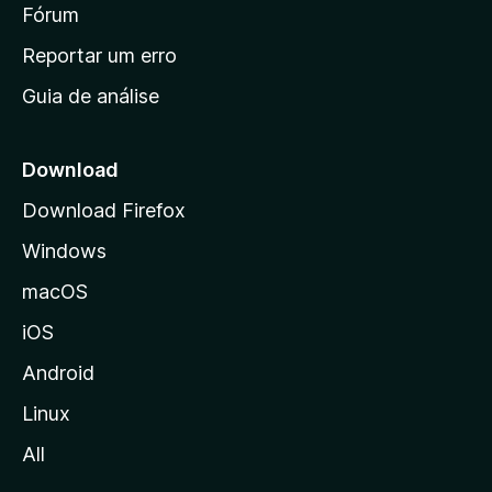
i
Fórum
d
a
n
Reportar um erro
i
Guia de análise
c
i
a
Download
l
Download Firefox
d
Windows
a
M
macOS
o
iOS
z
i
Android
l
Linux
l
All
a