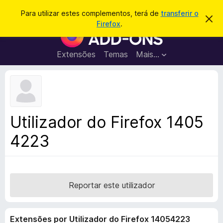
P
Iniciar sessão
Para utilizar estes complementos, terá de
transferir o
D
e
Firefox
.
e
C
s
s
o
c
q
a
m
Extensões
Temas
Mais…
u
r
p
t
i
a
l
s
r
e
e
a
s
m
r
t
e
e
Utilizador do Firefox 1405
a
n
v
4223
t
i
s
o
o
s
d
o
Reportar este utilizador
F
i
Extensões por Utilizador do Firefox 14054223
r