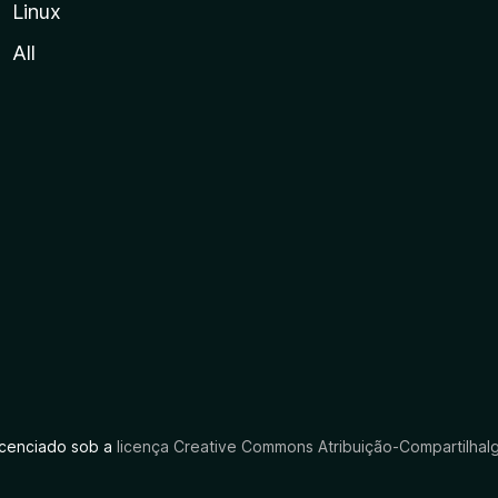
Linux
All
licenciado sob a
licença Creative Commons Atribuição-CompartilhaIg