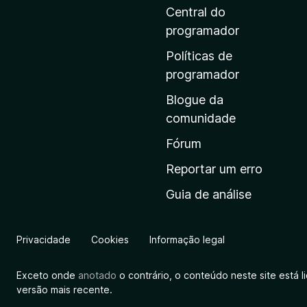
i
Central do
n
programador
a
Políticas de
i
programador
n
Blogue da
i
comunidade
c
i
Fórum
a
Reportar um erro
l
Guia de análise
d
a
M
Privacidade
Cookies
Informação legal
o
z
Exceto onde
anotado
o contrário, o conteúdo neste site está 
i
versão mais recente.