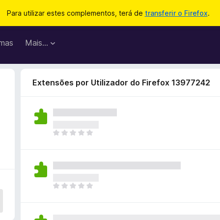
Para utilizar estes complementos, terá de
transferir o Firefox
.
mas
Mais…
Extensões por Utilizador do Firefox 13977242
N
ã
o
e
x
i
N
s
ã
t
o
e
e