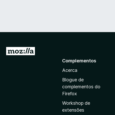
I
r
Complementos
p
Acerca
a
r
Blogue de
a
complementos do
a
Firefox
p
Workshop de
á
extensões
g