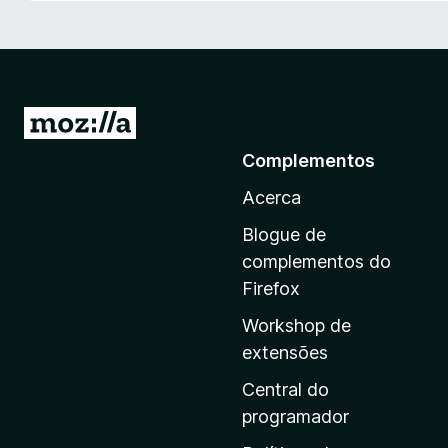
e
f
o
x
I
r
Complementos
p
Acerca
a
r
Blogue de
a
complementos do
a
Firefox
p
Workshop de
á
extensões
g
i
Central do
n
programador
a