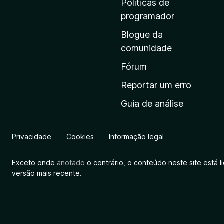
Políticas de
i
programador
n
Blogue da
i
comunidade
c
i
Fórum
a
Reportar um erro
l
Guia de análise
d
a
M
Privacidade
Cookies
Informação legal
o
z
Exceto onde
anotado
o contrário, o conteúdo neste site está 
i
versão mais recente.
l
l
a