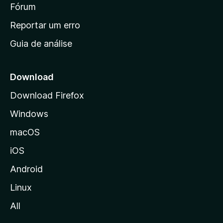
i
Fórum
d
a
n
Reportar um erro
i
Guia de análise
c
i
a
Download
l
Download Firefox
d
Windows
a
M
macOS
o
iOS
z
i
Android
l
Linux
l
All
a