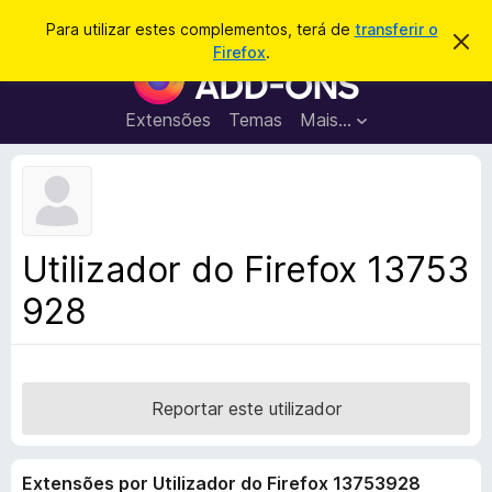
P
Iniciar sessão
Para utilizar estes complementos, terá de
transferir o
D
e
Firefox
.
e
C
s
s
o
c
q
a
m
Extensões
Temas
Mais…
u
r
p
t
i
a
l
s
r
e
e
a
s
m
r
t
e
e
Utilizador do Firefox 13753
a
n
v
928
t
i
s
o
o
s
d
o
Reportar este utilizador
F
i
Extensões por Utilizador do Firefox 13753928
r