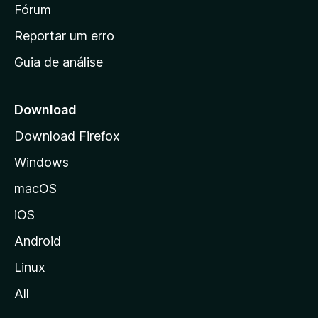
i
Fórum
d
a
n
Reportar um erro
i
Guia de análise
c
i
a
Download
l
Download Firefox
d
Windows
a
M
macOS
o
iOS
z
i
Android
l
Linux
l
All
a