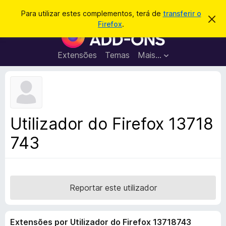
P
Iniciar sessão
Para utilizar estes complementos, terá de
transferir o
D
e
Firefox
.
e
C
s
s
o
c
q
a
m
Extensões
Temas
Mais…
u
r
p
t
i
a
l
s
r
e
e
a
s
m
r
t
e
e
Utilizador do Firefox 13718
a
n
v
743
t
i
s
o
o
s
d
o
Reportar este utilizador
F
i
Extensões por Utilizador do Firefox 13718743
r